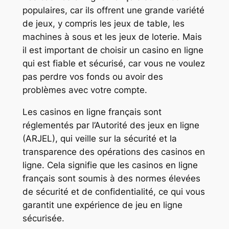
populaires, car ils offrent une grande variété
de jeux, y compris les jeux de table, les
machines à sous et les jeux de loterie. Mais
il est important de choisir un casino en ligne
qui est fiable et sécurisé, car vous ne voulez
pas perdre vos fonds ou avoir des
problèmes avec votre compte.
Les casinos en ligne français sont
réglementés par l’Autorité des jeux en ligne
(ARJEL), qui veille sur la sécurité et la
transparence des opérations des casinos en
ligne. Cela signifie que les casinos en ligne
français sont soumis à des normes élevées
de sécurité et de confidentialité, ce qui vous
garantit une expérience de jeu en ligne
sécurisée.