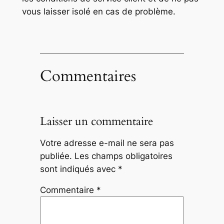
vous laisser isolé en cas de problème.
Commentaires
Laisser un commentaire
Votre adresse e-mail ne sera pas
publiée.
Les champs obligatoires
sont indiqués avec
*
Commentaire
*