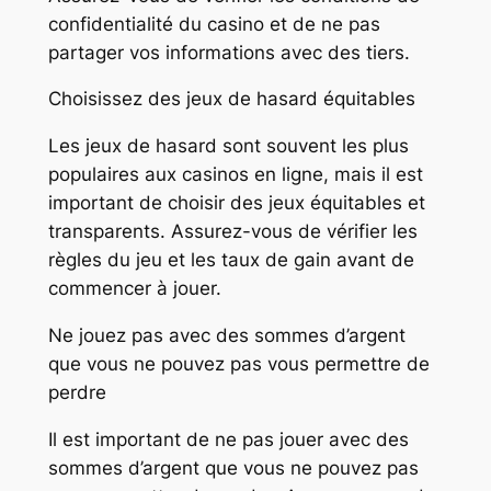
confidentialité du casino et de ne pas
partager vos informations avec des tiers.
Choisissez des jeux de hasard équitables
Les jeux de hasard sont souvent les plus
populaires aux casinos en ligne, mais il est
important de choisir des jeux équitables et
transparents. Assurez-vous de vérifier les
règles du jeu et les taux de gain avant de
commencer à jouer.
Ne jouez pas avec des sommes d’argent
que vous ne pouvez pas vous permettre de
perdre
Il est important de ne pas jouer avec des
sommes d’argent que vous ne pouvez pas