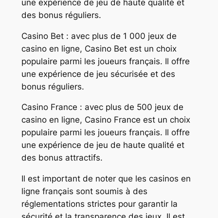
une expérience de jeu de haute qualité et
des bonus réguliers.
Casino Bet : avec plus de 1 000 jeux de
casino en ligne, Casino Bet est un choix
populaire parmi les joueurs français. Il offre
une expérience de jeu sécurisée et des
bonus réguliers.
Casino France : avec plus de 500 jeux de
casino en ligne, Casino France est un choix
populaire parmi les joueurs français. Il offre
une expérience de jeu de haute qualité et
des bonus attractifs.
Il est important de noter que les casinos en
ligne français sont soumis à des
réglementations strictes pour garantir la
sécurité et la transparence des jeux. Il est