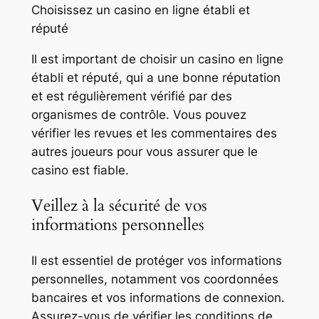
Choisissez un casino en ligne établi et
réputé
Il est important de choisir un casino en ligne
établi et réputé, qui a une bonne réputation
et est régulièrement vérifié par des
organismes de contrôle. Vous pouvez
vérifier les revues et les commentaires des
autres joueurs pour vous assurer que le
casino est fiable.
Veillez à la sécurité de vos
informations personnelles
Il est essentiel de protéger vos informations
personnelles, notamment vos coordonnées
bancaires et vos informations de connexion.
Assurez-vous de vérifier les conditions de