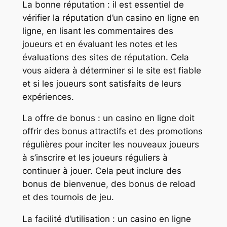
La bonne réputation : il est essentiel de
vérifier la réputation d’un casino en ligne en
ligne, en lisant les commentaires des
joueurs et en évaluant les notes et les
évaluations des sites de réputation. Cela
vous aidera à déterminer si le site est fiable
et si les joueurs sont satisfaits de leurs
expériences.
La offre de bonus : un casino en ligne doit
offrir des bonus attractifs et des promotions
régulières pour inciter les nouveaux joueurs
à s’inscrire et les joueurs réguliers à
continuer à jouer. Cela peut inclure des
bonus de bienvenue, des bonus de reload
et des tournois de jeu.
La facilité d’utilisation : un casino en ligne