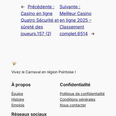
←
Précédente :
Suivante :
Casino en ligne
Meilleur Casino
Quatro Sécurité et
en ligne 2025 –
sûreté des
Classement
joueurs.157 (2)
complet.6514
→
Vivez le Carnaval en région Pointoise !
À propos
Confidentialité
Équipe
Politique de confidentialité
Histoire
Conditions générales
Emplois
Nous contacter
Réseaux sociaux