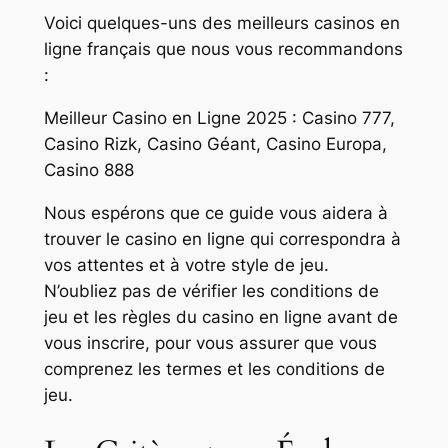
Voici quelques-uns des meilleurs casinos en
ligne français que nous vous recommandons
:
Meilleur Casino en Ligne 2025 : Casino 777,
Casino Rizk, Casino Géant, Casino Europa,
Casino 888
Nous espérons que ce guide vous aidera à
trouver le casino en ligne qui correspondra à
vos attentes et à votre style de jeu.
N’oubliez pas de vérifier les conditions de
jeu et les règles du casino en ligne avant de
vous inscrire, pour vous assurer que vous
comprenez les termes et les conditions de
jeu.