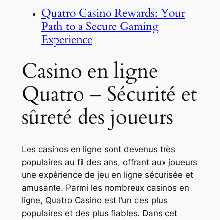
Quatro Casino Rewards: Your
Path to a Secure Gaming
Experience
Casino en ligne
Quatro – Sécurité et
sûreté des joueurs
Les casinos en ligne sont devenus très
populaires au fil des ans, offrant aux joueurs
une expérience de jeu en ligne sécurisée et
amusante. Parmi les nombreux casinos en
ligne, Quatro Casino est l’un des plus
populaires et des plus fiables. Dans cet