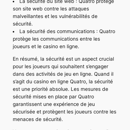
La sécurité du site web : Quatro protège
son site web contre les attaques
malveillantes et les vulnérabilités de
sécurité.
La sécurité des communications : Quatro
protège les communications entre les
joueurs et le casino en ligne.
En résumé, la sécurité est un aspect crucial
pour les joueurs qui souhaitent s’engager
dans des activités de jeu en ligne. Quand il
s’agit du casino en ligne Quatro, la sécurité
est une priorité absolue. Les mesures de
sécurité mises en place par Quatro
garantissent une expérience de jeu
sécurisée et protègent les joueurs contre les
menaces de sécurité.