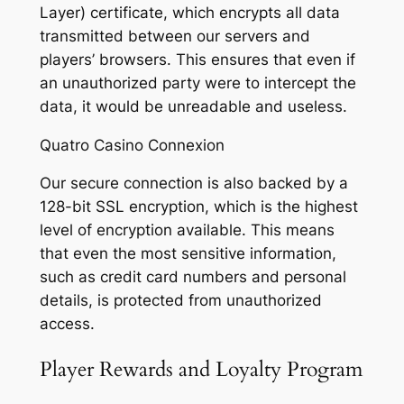
Layer) certificate, which encrypts all data
transmitted between our servers and
players’ browsers. This ensures that even if
an unauthorized party were to intercept the
data, it would be unreadable and useless.
Quatro Casino Connexion
Our secure connection is also backed by a
128-bit SSL encryption, which is the highest
level of encryption available. This means
that even the most sensitive information,
such as credit card numbers and personal
details, is protected from unauthorized
access.
Player Rewards and Loyalty Program