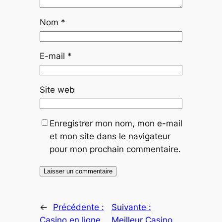
Nom
*
E-mail
*
Site web
Enregistrer mon nom, mon e-mail
et mon site dans le navigateur
pour mon prochain commentaire.
←
Précédente :
Suivante :
Casino en ligne
Meilleur Casino