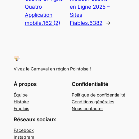
Quatro
en Ligne 2025 –
Application
Sites
mobile.162 (2)
Fiables.6382
→
Vivez le Carnaval en région Pointoise !
À propos
Confidentialité
Équipe
Politique de confidentialité
Histoire
Conditions générales
Emplois
Nous contacter
Réseaux sociaux
Facebook
Instagram