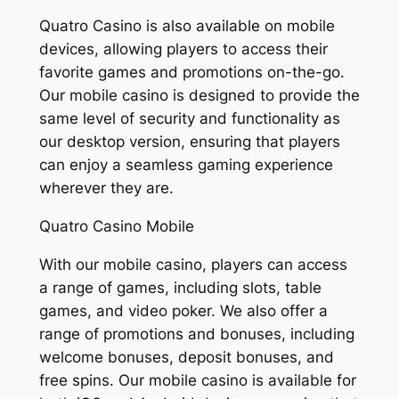
Quatro Casino is also available on mobile
devices, allowing players to access their
favorite games and promotions on-the-go.
Our mobile casino is designed to provide the
same level of security and functionality as
our desktop version, ensuring that players
can enjoy a seamless gaming experience
wherever they are.
Quatro Casino Mobile
With our mobile casino, players can access
a range of games, including slots, table
games, and video poker. We also offer a
range of promotions and bonuses, including
welcome bonuses, deposit bonuses, and
free spins. Our mobile casino is available for