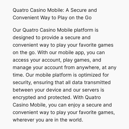
Quatro Casino Mobile: A Secure and
Convenient Way to Play on the Go
Our Quatro Casino Mobile platform is
designed to provide a secure and
convenient way to play your favorite games
on the go. With our mobile app, you can
access your account, play games, and
manage your account from anywhere, at any
time. Our mobile platform is optimized for
security, ensuring that all data transmitted
between your device and our servers is
encrypted and protected. With Quatro
Casino Mobile, you can enjoy a secure and
convenient way to play your favorite games,
wherever you are in the world.