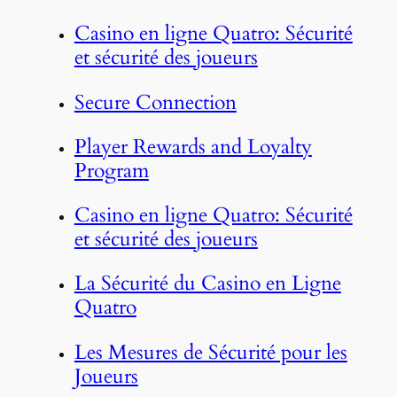
Casino en ligne Quatro: Sécurité
et sécurité des joueurs
Secure Connection
Player Rewards and Loyalty
Program
Casino en ligne Quatro: Sécurité
et sécurité des joueurs
La Sécurité du Casino en Ligne
Quatro
Les Mesures de Sécurité pour les
Joueurs