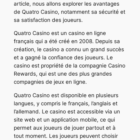
article, nous allons explorer les avantages
de Quatro Casino, notamment sa sécurité et
sa satisfaction des joueurs.
Quatro Casino est un casino en ligne
français qui a été créé en 2008. Depuis sa
création, le casino a connu un grand succès
et a gagné la confiance des joueurs. Le
casino est propriété de la compagnie Casino
Rewards, qui est une des plus grandes
compagnies de jeux en ligne.
Quatro Casino est disponible en plusieurs
langues, y compris le français, l’anglais et
l’allemand. Le casino est accessible via un
site web et un application mobile, ce qui
permet aux joueurs de jouer partout et à
tout moment. Les joueurs peuvent choisir