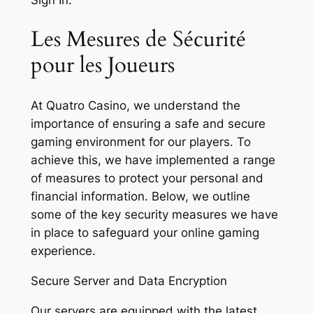
Les Mesures de Sécurité
pour les Joueurs
At Quatro Casino, we understand the
importance of ensuring a safe and secure
gaming environment for our players. To
achieve this, we have implemented a range
of measures to protect your personal and
financial information. Below, we outline
some of the key security measures we have
in place to safeguard your online gaming
experience.
Secure Server and Data Encryption
Our servers are equipped with the latest