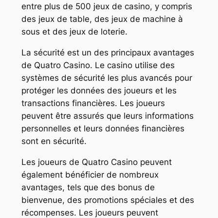
entre plus de 500 jeux de casino, y compris
des jeux de table, des jeux de machine à
sous et des jeux de loterie.
La sécurité est un des principaux avantages
de Quatro Casino. Le casino utilise des
systèmes de sécurité les plus avancés pour
protéger les données des joueurs et les
transactions financières. Les joueurs
peuvent être assurés que leurs informations
personnelles et leurs données financières
sont en sécurité.
Les joueurs de Quatro Casino peuvent
également bénéficier de nombreux
avantages, tels que des bonus de
bienvenue, des promotions spéciales et des
récompenses. Les joueurs peuvent