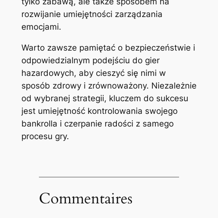
tylko zabawą, ale także sposobem na
rozwijanie umiejętności zarządzania
emocjami.
Warto zawsze pamiętać o bezpieczeństwie i
odpowiedzialnym podejściu do gier
hazardowych, aby cieszyć się nimi w
sposób zdrowy i zrównoważony. Niezależnie
od wybranej strategii, kluczem do sukcesu
jest umiejętność kontrolowania swojego
bankrolla i czerpanie radości z samego
procesu gry.
Commentaires