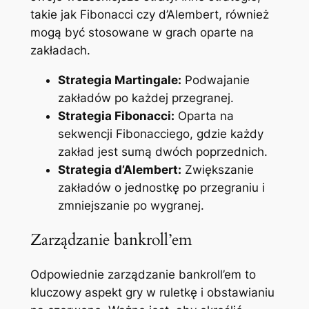
takie jak Fibonacci czy d’Alembert, również
mogą być stosowane w grach oparte na
zakładach.
Strategia Martingale:
Podwajanie
zakładów po każdej przegranej.
Strategia Fibonacci:
Oparta na
sekwencji Fibonacciego, gdzie każdy
zakład jest sumą dwóch poprzednich.
Strategia d’Alembert:
Zwiększanie
zakładów o jednostkę po przegraniu i
zmniejszanie po wygranej.
Zarządzanie bankroll’em
Odpowiednie zarządzanie bankroll’em to
kluczowy aspekt gry w ruletkę i obstawianiu