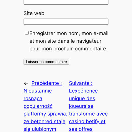
Site web
Enregistrer mon nom, mon e-mail
et mon site dans le navigateur
pour mon prochain commentaire.
←
Précédente :
Suivante :
Nieustannie
Lexpérience
rosnąca
unique des
popularność
joueurs se
platformy sprawia,
transforme avec
że betonred staje
casino betify et
się ulubionym
ses offres