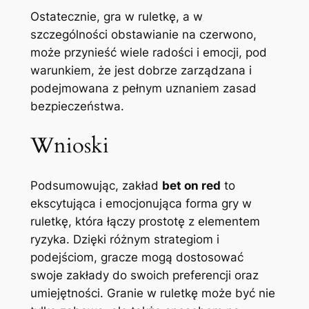
Ostatecznie, gra w ruletkę, a w
szczególności obstawianie na czerwono,
może przynieść wiele radości i emocji, pod
warunkiem, że jest dobrze zarządzana i
podejmowana z pełnym uznaniem zasad
bezpieczeństwa.
Wnioski
Podsumowując, zakład
bet on red
to
ekscytująca i emocjonująca forma gry w
ruletkę, która łączy prostotę z elementem
ryzyka. Dzięki różnym strategiom i
podejściom, gracze mogą dostosować
swoje zakłady do swoich preferencji oraz
umiejętności. Granie w ruletkę może być nie