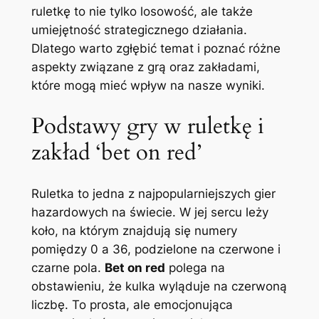
ruletkę to nie tylko losowość, ale także
umiejętność strategicznego działania.
Dlatego warto zgłębić temat i poznać różne
aspekty związane z grą oraz zakładami,
które mogą mieć wpływ na nasze wyniki.
Podstawy gry w ruletkę i
zakład ‘bet on red’
Ruletka to jedna z najpopularniejszych gier
hazardowych na świecie. W jej sercu leży
koło, na którym znajdują się numery
pomiędzy 0 a 36, podzielone na czerwone i
czarne pola.
Bet on red
polega na
obstawieniu, że kulka wyląduje na czerwoną
liczbę. To prosta, ale emocjonująca