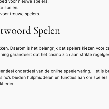
goed voor nieuwe spelers.
te spelen.
 voor trouwe spelers.
ntwoord Spelen
 gokken. Daarom is het belangrijk dat spelers kiezen voo
ning garandeert dat het casino zich aan strikte regelg
ntieel onderdeel van de online speelervaring. Het is b
casino’s bieden hulpmiddelen en functies aan om spelers
ijkheden.