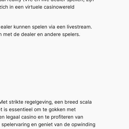
ch in een virtuele casinowereld
dealer kunnen spelen via een livestream.
n met de dealer en andere spelers.
Met strikte regelgeving, een breed scala
et is essentieel om te gokken met
n legaal casino en te profiteren van
e spelervaring en geniet van de opwinding