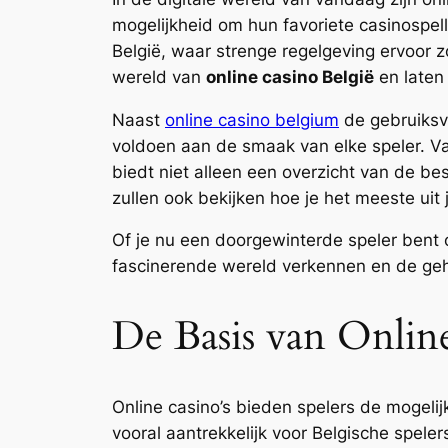
mogelijkheid om hun favoriete casinospel
België, waar strenge regelgeving ervoor zo
wereld van
online casino België
en laten 
Naast
online casino belgium
de gebruiksvr
voldoen aan de smaak van elke speler. Van
biedt niet alleen een overzicht van de b
zullen ook bekijken hoe je het meeste uit 
Of je nu een doorgewinterde speler bent of
fascinerende wereld verkennen en de geh
De Basis van Online
Online casino’s bieden spelers de mogelij
vooral aantrekkelijk voor Belgische speler