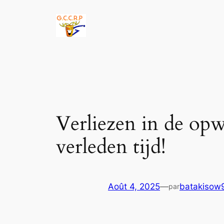
Aller
au
contenu
Verliezen in de opw
verleden tijd!
Août 4, 2025
—
batakisow
par