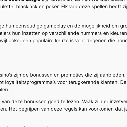
ulette, blackjack en poker. Elk van deze spellen heeft z
e hun eenvoudige gameplay en de mogelijkheid om grot
elers hun inzetten op verschillende nummers en kleuren
rwijl poker een populaire keuze is voor degenen die hou
asino’s zijn de bonussen en promoties die zij aanbieden
t loyaliteitsprogramma’s voor terugkerende klanten. De
alen.
 van deze bonussen goed te lezen. Vaak zijn er inzetver
en. Het begrijpen van deze regels kan voorkomen dat je