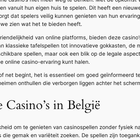
len vanuit hun eigen huis te spelen. Dit heeft een nie
rgt dat spelers veilig kunnen genieten van hun ervaringe
we zien wat het te bieden heeft.
iendelijkheid van online platforms, bieden deze casino
 klassieke tafelspellen tot innovatieve gokkasten, de mo
eschikbare spellen, maar ook een blik op de legale aspe
je online casino-ervaring kunt halen.
 net begint, het is essentieel om goed geïnformeerd te z
eimen onthullen die verborgen liggen achter het scher
 Casino’s in België
kheid om te genieten van casinospellen zonder fysiek na
s die gemak en variëteit zoeken. De spellen zijn toegank