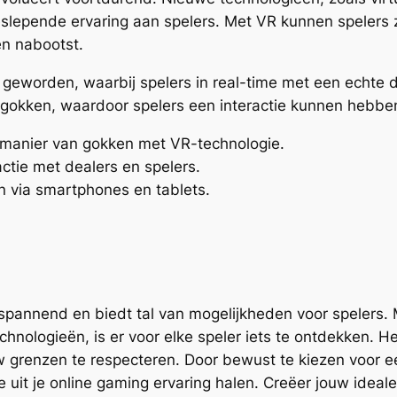
epende ervaring aan spelers. Met VR kunnen spelers zi
en nabootst.
ir geworden, waarbij spelers in real-time met een echte 
e gokken, waardoor spelers een interactie kunnen hebbe
 manier van gokken met VR-technologie.
actie met dealers en spelers.
en via smartphones en tablets.
s spannend en biedt tal van mogelijkheden voor spelers. 
nologieën, is er voor elke speler iets te ontdekken. H
w grenzen te respecteren. Door bewust te kiezen voor ee
 uit je online gaming ervaring halen. Creëer jouw ideal