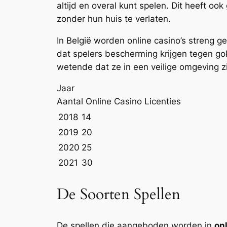
altijd en overal kunt spelen. Dit heeft o
zonder hun huis te verlaten.
In België worden online casino’s streng ger
dat spelers bescherming krijgen tegen go
wetende dat ze in een veilige omgeving zijn
Jaar
Aantal Online Casino Licenties
2018
14
2019
20
2020
25
2021
30
De Soorten Spellen
De spellen die aangeboden worden in
on