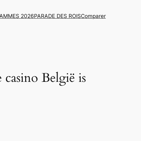
AMMES 2026
PARADE DES ROIS
Comparer
casino België is