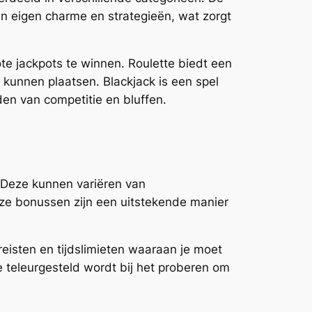
ijn eigen charme en strategieën, wat zorgt
e jackpots te winnen. Roulette biedt een
 kunnen plaatsen. Blackjack is een spel
den van competitie en bluffen.
. Deze kunnen variëren van
ze bonussen zijn een uitstekende manier
eisten en tijdslimieten waaraan je moet
 teleurgesteld wordt bij het proberen om