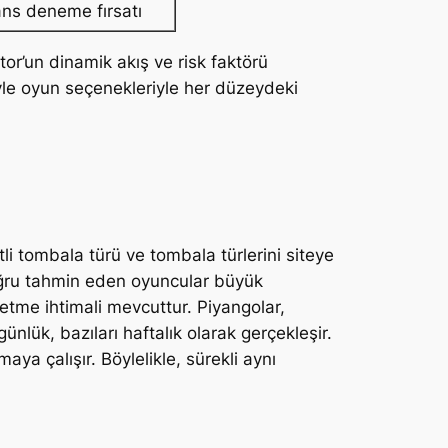
ans deneme fırsatı
ator’un dinamik akış ve risk faktörü
çeyle oyun seçenekleriyle her düzeydeki
itli tombala türü ve tombala türlerini siteye
doğru tahmin eden oyuncular büyük
 etme ihtimali mevcuttur. Piyangolar,
ünlük, bazıları haftalık olarak gerçekleşir.
aya çalışır. Böylelikle, sürekli aynı