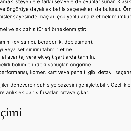
mak isteyenlere farklı seviyelerde oyunlar sunar. Klasik 
 ve öngörüye dayalı ek bahis seçenekleri de bulunur. Örne
 bahisler sayesinde maçları çok yönlü analiz etmek mümkü
mel ve ek bahis türleri örneklenmiştir:
mini (ev sahibi, beraberlik, deplasman).
ayı veya set sınırını tahmin etme.
nal avantaj vererek eşit şartlarda tahmin.
belirli bölümlerindeki sonuçları öngörme.
erformansı, korner, kart veya penaltı gibi detaylı seçene
ejiler deneyerek bahis yelpazesini genişletebilir. Özellikl
e anlık ek bahis fırsatları ortaya çıkar.
eçimi