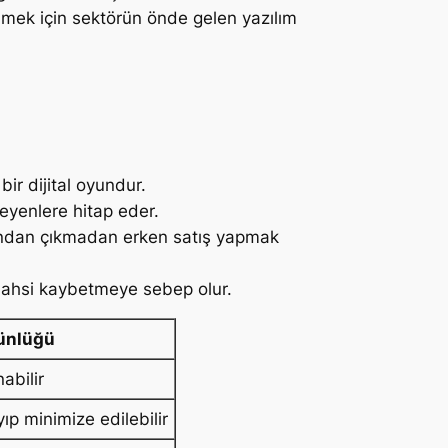
lmek için sektörün önde gelen yazılım
ir dijital oyundur.
eyenlere hitap eder.
krandan çıkmadan erken satış yapmak
 bahsi kaybetmeye sebep olur.
ünlüğü
abilir
yıp minimize edilebilir