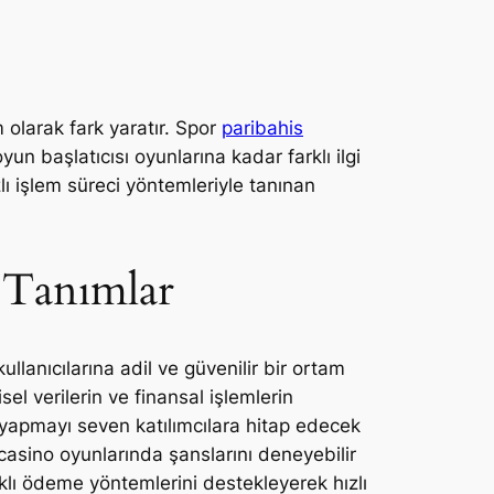
 olarak fark yaratır. Spor
paribahis
un başlatıcısı oyunlarına kadar farklı ilgi
zlı işlem süreci yöntemleriyle tanınan
 Tanımlar
llanıcılarına adil ve güvenilir bir ortam
l verilerin ve finansal işlemlerin
 yapmayı seven katılımcılara hitap edecek
, casino oyunlarında şanslarını deneyebilir
rklı ödeme yöntemlerini destekleyerek hızlı