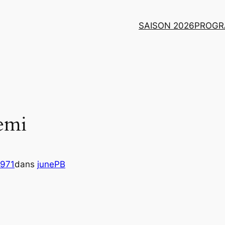
SAISON 2026
PROGR
emi
w971
dans
junePB