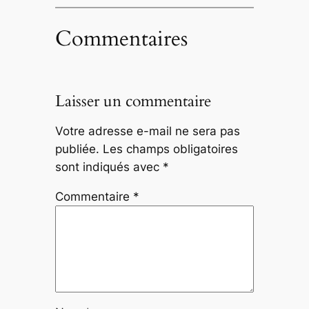
Commentaires
Laisser un commentaire
Votre adresse e-mail ne sera pas
publiée.
Les champs obligatoires
sont indiqués avec
*
Commentaire
*