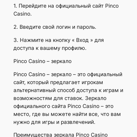
1. Перейдите на официальный сайт Pinco
Casino.
2. Введите свой логин и пароль.
3. Нажмите на кнопку « Вход » для
доступа к вашему профилю.
Pinco Casino – зеркало
Pinco Casino – зеркало – это официальный
сайт, который предлагает игрокам
альтернативный способ доступа к играм и
возможностям для ставок. Зеркало
официального сайта Pinco Casino – это
место, где вы можете найти все, что вам
нужно для игры и развлечений.
Преимущества зеркала Pinco Casino