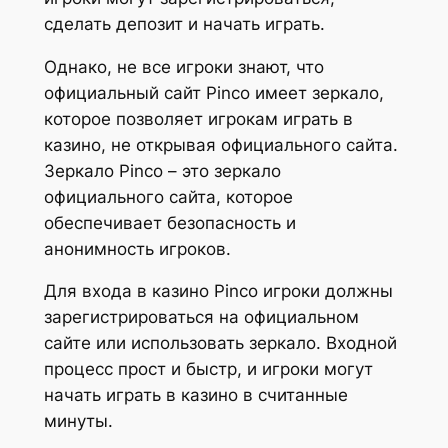
сделать депозит и начать играть.
Однако, не все игроки знают, что
официальный сайт Pinco имеет зеркало,
которое позволяет игрокам играть в
казино, не открывая официального сайта.
Зеркало Pinco – это зеркало
официального сайта, которое
обеспечивает безопасность и
анонимность игроков.
Для входа в казино Pinco игроки должны
зарегистрироваться на официальном
сайте или использовать зеркало. Входной
процесс прост и быстр, и игроки могут
начать играть в казино в считанные
минуты.