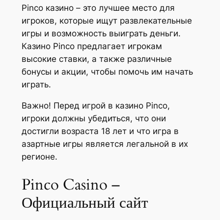
Pinco казино – это лучшее место для
игроков, которые ищут развлекательные
игры и возможность выиграть деньги.
Казино Pinco предлагает игрокам
высокие ставки, а также различные
бонусы и акции, чтобы помочь им начать
играть.
Важно! Перед игрой в казино Pinco,
игроки должны убедиться, что они
достигли возраста 18 лет и что игра в
азартные игры является легальной в их
регионе.
Pinco Casino –
Официальный сайт