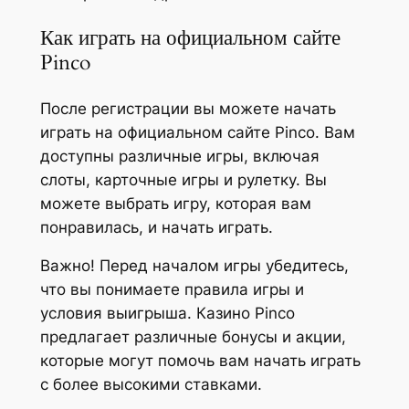
Как играть на официальном сайте
Pinco
После регистрации вы можете начать
играть на официальном сайте Pinco. Вам
доступны различные игры, включая
слоты, карточные игры и рулетку. Вы
можете выбрать игру, которая вам
понравилась, и начать играть.
Важно! Перед началом игры убедитесь,
что вы понимаете правила игры и
условия выигрыша. Казино Pinco
предлагает различные бонусы и акции,
которые могут помочь вам начать играть
с более высокими ставками.