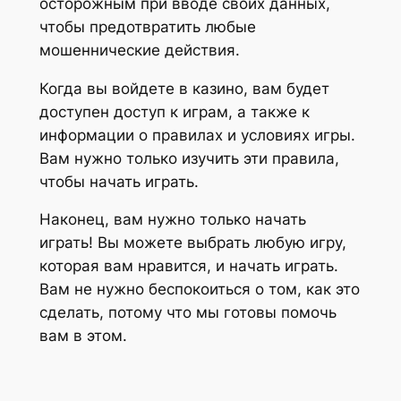
осторожным при вводе своих данных,
чтобы предотвратить любые
мошеннические действия.
Когда вы войдете в казино, вам будет
доступен доступ к играм, а также к
информации о правилах и условиях игры.
Вам нужно только изучить эти правила,
чтобы начать играть.
Наконец, вам нужно только начать
играть! Вы можете выбрать любую игру,
которая вам нравится, и начать играть.
Вам не нужно беспокоиться о том, как это
сделать, потому что мы готовы помочь
вам в этом.