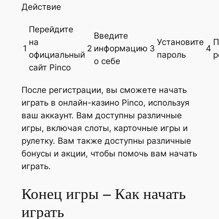
Действие
Перейдите
Введите
на
Установите
П
1
2
информацию
3
4
официальный
пароль
р
о себе
сайт Pinco
После регистрации, вы сможете начать
играть в онлайн-казино Pinco, используя
ваш аккаунт. Вам доступны различные
игры, включая слоты, карточные игры и
рулетку. Вам также доступны различные
бонусы и акции, чтобы помочь вам начать
играть.
Конец игры – Как начать
играть