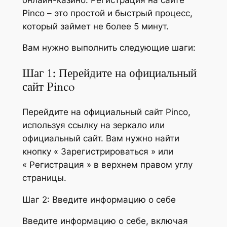
Pinco – это простой и быстрый процесс,
который займет не более 5 минут.
Вам нужно выполнить следующие шаги:
Шаг 1: Перейдите на официальный
сайт Pinco
Перейдите на официальный сайт Pinco,
используя ссылку на зеркало или
официальный сайт. Вам нужно найти
кнопку « Зарегистрироваться » или
« Регистрация » в верхнем правом углу
страницы.
Шаг 2: Введите информацию о себе
Введите информацию о себе, включая