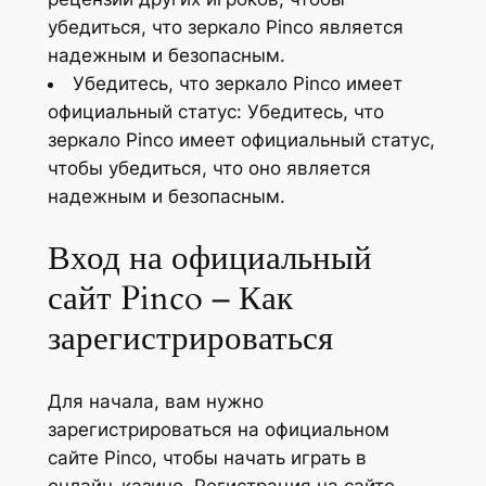
убедиться, что зеркало Pinco является
надежным и безопасным.
Убедитесь, что зеркало Pinco имеет
официальный статус: Убедитесь, что
зеркало Pinco имеет официальный статус,
чтобы убедиться, что оно является
надежным и безопасным.
Вход на официальный
сайт Pinco – Как
зарегистрироваться
Для начала, вам нужно
зарегистрироваться на официальном
сайте Pinco, чтобы начать играть в
онлайн-казино. Регистрация на сайте