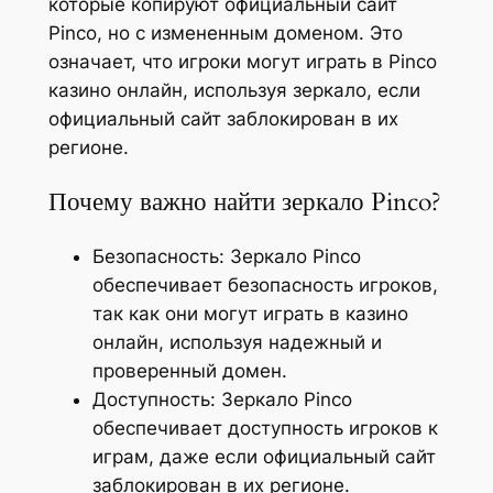
которые копируют официальный сайт
Pinco, но с измененным доменом. Это
означает, что игроки могут играть в Pinco
казино онлайн, используя зеркало, если
официальный сайт заблокирован в их
регионе.
Почему важно найти зеркало Pinco?
Безопасность: Зеркало Pinco
обеспечивает безопасность игроков,
так как они могут играть в казино
онлайн, используя надежный и
проверенный домен.
Доступность: Зеркало Pinco
обеспечивает доступность игроков к
играм, даже если официальный сайт
заблокирован в их регионе.