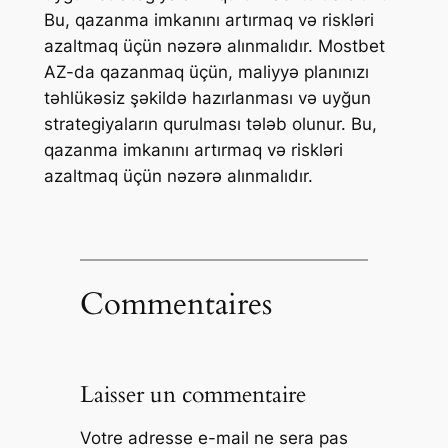
Bu, qazanma imkanını artırmaq və riskləri
azaltmaq üçün nəzərə alınmalıdır. Mostbet
AZ-da qazanmaq üçün, maliyyə planınızı
təhlükəsiz şəkildə hazırlanması və uyğun
strategiyaların qurulması tələb olunur. Bu,
qazanma imkanını artırmaq və riskləri
azaltmaq üçün nəzərə alınmalıdır.
Commentaires
Laisser un commentaire
Votre adresse e-mail ne sera pas