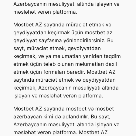
Azerbaycanın məsuliyyəti altında işləyən və
məsləhət verən platforma.
Mostbet AZ saytında müraciət etmək və
qeydiyyatdan keçirmək üçün mostbet az
qeydiyyat sayfasına yönləndirilərsiniz. Bu
sayt, müraciət etmək, qeydiyyatdan
keçirmək, və ya məlumatları yenidən təqdim
etmək üçün tələb olunan məlumatları daxil
etmək üçün formaları barədir. Mostbet AZ
saytında müraciət etmək və qeydiyyatdan
keçirmək, Azerbaycanın məsuliyyəti altında
işləyən və məsləhət verən platforma.
Mostbet AZ saytında mostbet və mosbet
azerbaycan kimi də adlandırılır. Bu sayt,
Azerbaycanın məsuliyyəti altında işləyən və
məsləhət verən platforma. Mostbet AZ