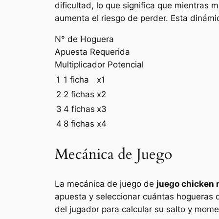
dificultad, lo que significa que mientra
aumenta el riesgo de perder. Esta dinámi
N° de Hoguera
Apuesta Requerida
Multiplicador Potencial
1
1 ficha
x1
2
2 fichas
x2
3
4 fichas
x3
4
8 fichas
x4
Mecánica de Juego
La mecánica de juego de
juego chicken 
apuesta y seleccionar cuántas hogueras qu
del jugador para calcular su salto y mome