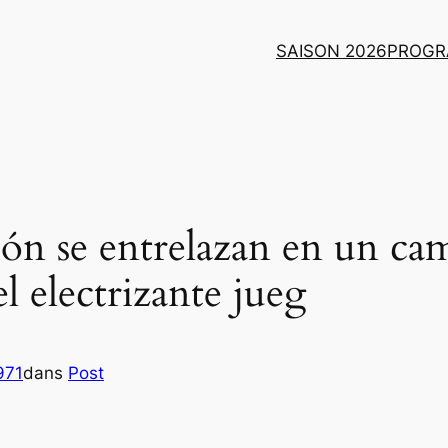
SAISON 2026
PROGR
sión se entrelazan en un ca
l electrizante jueg
971
dans
Post