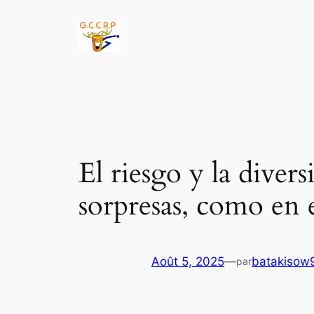
Aller
au
contenu
El riesgo y la diver
sorpresas, como en e
Août 5, 2025
—
batakisow
par