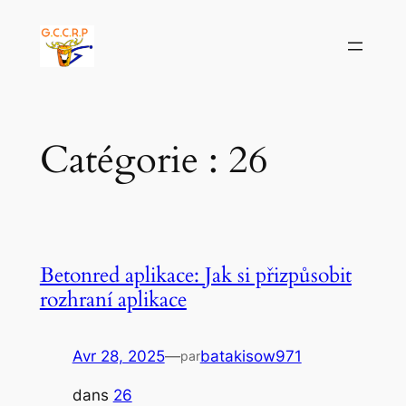
Aller
au
contenu
Catégorie :
26
Betonred aplikace: Jak si přizpůsobit
rozhraní aplikace
Avr 28, 2025
—
batakisow971
par
dans
26