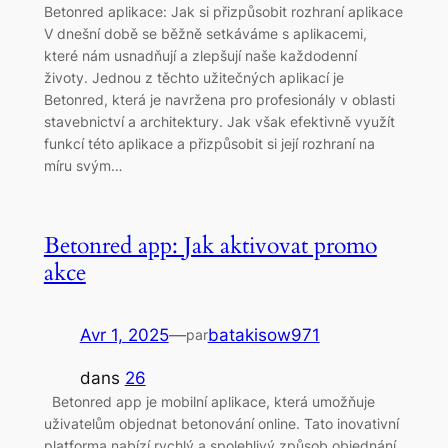
Betonred aplikace: Jak si přizpůsobit rozhraní aplikace
V dnešní době se běžně setkáváme s aplikacemi,
které nám usnadňují a zlepšují naše každodenní
životy. Jednou z těchto užitečných aplikací je
Betonred, která je navržena pro profesionály v oblasti
stavebnictví a architektury. Jak však efektivně využít
funkcí této aplikace a přizpůsobit si její rozhraní na
míru svým…
Betonred app: Jak aktivovat promo
akce
Avr 1, 2025
—
batakisow971
par
dans
26
Betonred app je mobilní aplikace, která umožňuje
uživatelům objednat betonování online. Tato inovativní
platforma nabízí rychlý a spolehlivý způsob objednání