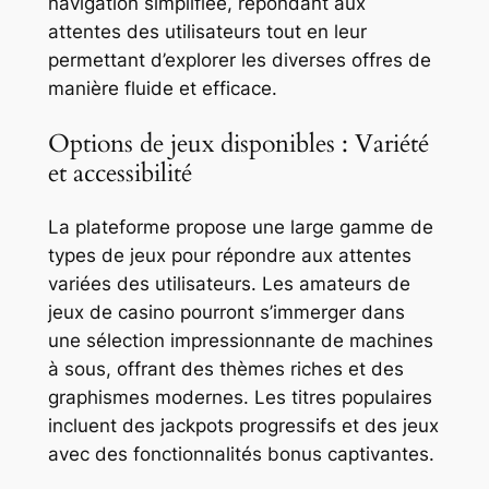
navigation simplifiée, répondant aux
attentes des utilisateurs tout en leur
permettant d’explorer les diverses offres de
manière fluide et efficace.
Options de jeux disponibles : Variété
et accessibilité
La plateforme propose une large gamme de
types de jeux pour répondre aux attentes
variées des utilisateurs. Les amateurs de
jeux de casino pourront s’immerger dans
une sélection impressionnante de machines
à sous, offrant des thèmes riches et des
graphismes modernes. Les titres populaires
incluent des jackpots progressifs et des jeux
avec des fonctionnalités bonus captivantes.