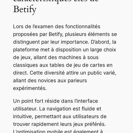
Betify
Lors de l’examen des fonctionnalités
proposées par Betify, plusieurs éléments se
distinguent par leur importance. D’abord, la
plateforme met à disposition un large choix
de jeux, allant des machines à sous
classiques aux tables de jeu de cartes en
direct. Cette diversité attire un public varié,
allant des novices aux parieurs
expérimentés.
Un point fort réside dans l’interface
utilisateur. La navigation est fluide et
intuitive, permettant aux utilisateurs de
trouver rapidement leurs jeux préférés.
L’optimisation mobile est également à