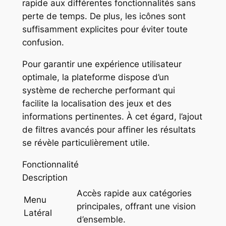
rapide aux différentes fonctionnalités sans
perte de temps. De plus, les icônes sont
suffisamment explicites pour éviter toute
confusion.
Pour garantir une expérience utilisateur
optimale, la plateforme dispose d’un
système de recherche performant qui
facilite la localisation des jeux et des
informations pertinentes. À cet égard, l’ajout
de filtres avancés pour affiner les résultats
se révèle particulièrement utile.
Fonctionnalité
Description
Accès rapide aux catégories
Menu
principales, offrant une vision
Latéral
d’ensemble.