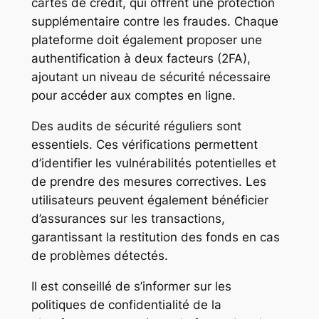
cartes de crédit, qui offrent une protection
supplémentaire contre les fraudes. Chaque
plateforme doit également proposer une
authentification à deux facteurs (2FA),
ajoutant un niveau de sécurité nécessaire
pour accéder aux comptes en ligne.
Des audits de sécurité réguliers sont
essentiels. Ces vérifications permettent
d’identifier les vulnérabilités potentielles et
de prendre des mesures correctives. Les
utilisateurs peuvent également bénéficier
d’assurances sur les transactions,
garantissant la restitution des fonds en cas
de problèmes détectés.
Il est conseillé de s’informer sur les
politiques de confidentialité de la