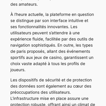
des amateurs.
À l’heure actuelle, la plateforme en question
se distingue par son interface intuitive et
ses fonctionnalités innovantes. Les
utilisateurs peuvent s’attendre à une
expérience fluide, facilitée par des outils de
navigation sophistiqués. En outre, les types
de paris proposés, allant des événements
sportifs aux jeux de casino, garantissent un
choix vaste adapté à tous les profils de
joueurs.
Les dispositifs de sécurité et de protection
des données sont également au cœur des
préoccupations des utilisateurs.
L’infrastructure mise en place assure une
protection robuste, offrant ainsi un climat de