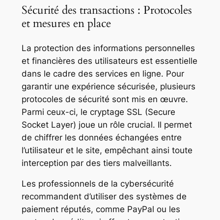
Sécurité des transactions : Protocoles
et mesures en place
La protection des informations personnelles
et financières des utilisateurs est essentielle
dans le cadre des services en ligne. Pour
garantir une expérience sécurisée, plusieurs
protocoles de sécurité sont mis en œuvre.
Parmi ceux-ci, le cryptage SSL (Secure
Socket Layer) joue un rôle crucial. Il permet
de chiffrer les données échangées entre
l’utilisateur et le site, empêchant ainsi toute
interception par des tiers malveillants.
Les professionnels de la cybersécurité
recommandent d’utiliser des systèmes de
paiement réputés, comme PayPal ou les