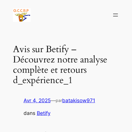
Aller
au
contenu
Avis sur Betify –
Découvrez notre analyse
complète et retours
d_expérience_1
Avr 4, 2025
—
batakisow971
par
dans
Betify