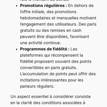
Promotions régulières :
En dehors de
l’offre initiale, des promotions
hebdomadaires et mensuelles motivent
l’engagement des utilisateurs. Des paris
gratuits ou des remises en cash
peuvent être disponibles, favorisant
une activité continue.
Programmes de fidélité :
Les
plateformes qui récompensent la
fidélité proposent souvent des points
convertibles en paris gratuits.
L’accumulation de points peut offrir des
incitations intéressantes pour les
parieurs réguliers.
Un aspect essentiel à considérer consiste
en la clarté des conditions associées à