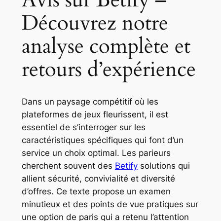
Avis sur Betify –
Découvrez notre
analyse complète et
retours d’expérience
Dans un paysage compétitif où les
plateformes de jeux fleurissent, il est
essentiel de s’interroger sur les
caractéristiques spécifiques qui font d’un
service un choix optimal. Les parieurs
cherchent souvent des
Betify
solutions qui
allient sécurité, convivialité et diversité
d’offres. Ce texte propose un examen
minutieux et des points de vue pratiques sur
une option de paris qui a retenu l’attention