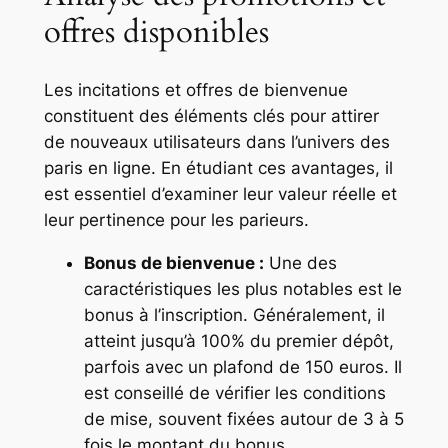
offres disponibles
Les incitations et offres de bienvenue
constituent des éléments clés pour attirer
de nouveaux utilisateurs dans l’univers des
paris en ligne. En étudiant ces avantages, il
est essentiel d’examiner leur valeur réelle et
leur pertinence pour les parieurs.
Bonus de bienvenue :
Une des
caractéristiques les plus notables est le
bonus à l’inscription. Généralement, il
atteint jusqu’à 100% du premier dépôt,
parfois avec un plafond de 150 euros. Il
est conseillé de vérifier les conditions
de mise, souvent fixées autour de 3 à 5
fois le montant du bonus.