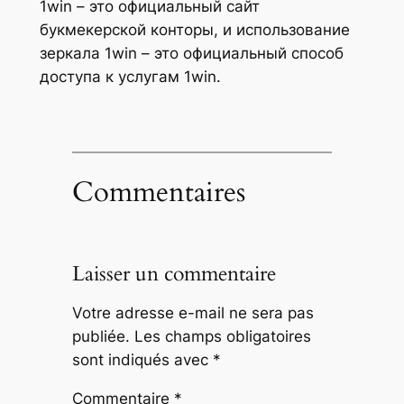
1win – это официальный сайт
букмекерской конторы, и использование
зеркала 1win – это официальный способ
доступа к услугам 1win.
Commentaires
Laisser un commentaire
Votre adresse e-mail ne sera pas
publiée.
Les champs obligatoires
sont indiqués avec
*
Commentaire
*