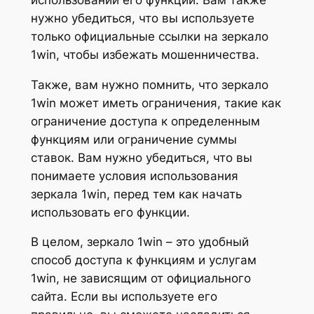
нужно убедиться, что вы используете
только официальные ссылки на зеркало
1win, чтобы избежать мошенничества.
Также, вам нужно помнить, что зеркало
1win может иметь ограничения, такие как
ограничение доступа к определенным
функциям или ограничение суммы
ставок. Вам нужно убедиться, что вы
понимаете условия использования
зеркала 1win, перед тем как начать
использовать его функции.
В целом, зеркало 1win – это удобный
способ доступа к функциям и услугам
1win, не зависящим от официального
сайта. Если вы используете его