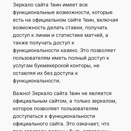
Зеркало сайта 1вин имеет все
функциональные возможности, которые
есть на официальном сайте 1вин, включая
возможность делать ставки, получать
доступ к линии и статистике матчей, а
также получать доступ к
функциональности казино. Это позволяет
пользователям иметь полный доступ к
услугам букмекерской конторы, не
оставляя их без доступа к
функциональности.
Важно! Зеркало сайта 1вин не является
официальным сайтом, а только зеркалом,
которое позволяет пользователям
доступаться к функциональности
официального сайта. Это означает, что