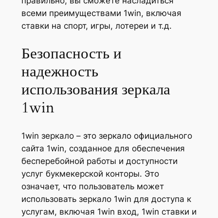
правильно, вы сможете насладиться
всеми преимуществами 1win, включая
ставки на спорт, игры, лотереи и т.д.
Безопасность и
надежность
использования зеркала
1win
1win зеркало – это зеркало официального
сайта 1win, созданное для обеспечения
бесперебойной работы и доступности
услуг букмекерской конторы. Это
означает, что пользователь может
использовать зеркало 1win для доступа к
услугам, включая 1win вход, 1win ставки и