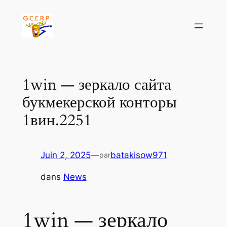
Aller
au
contenu
1win — зеркало сайта
букмекерской конторы
1вин.2251
Juin 2, 2025
—
batakisow971
par
dans
News
1win — зеркало