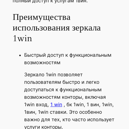
полный доступ к услугам 1вин.
Преимущества
использования зеркала
1win
Быстрый доступ к функциональным
возможностям
Зеркало 1win позволяет
пользователям быстро и легко
доступаться к функциональным
возможностям конторы, включая
1win вход,
1 win
, бк 1win, 1 вин, 1win,
1вин, 1win ставки. Это особенно
важно для тех, кто часто использует
услуги конторы.