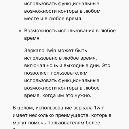
использовать функциональные
возможности конторы в любом
месте и в любое время.
Возможность использования в любое
время
Зеркало 1win может быть
использовано в любое время,
включая ночь и выходные дни. Это
позволяет пользователям
использовать функциональные
возможности конторы в любое
время, когда им это нужно.
В целом, использование зеркала 1win
имеет несколько преимуществ, которые
могут помочь пользователям более